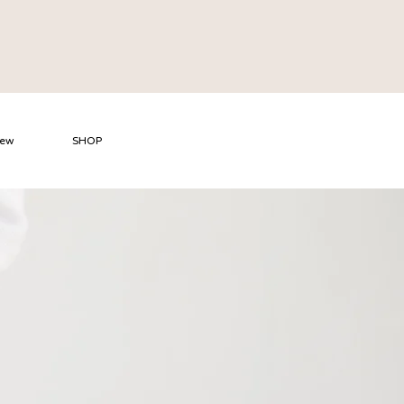
new
SHOP