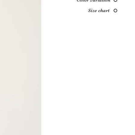
Color variation
Size chart